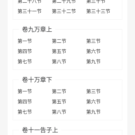
第二十八节
第二十九节
第三十节
第三十一节
第三十二节
第三十三节
卷九万章上
第一节
第二节
第三节
第四节
第五节
第六节
第七节
第八节
第九节
卷十万章下
第一节
第二节
第三节
第四节
第五节
第六节
第七节
第八节
第九节
卷十一告子上