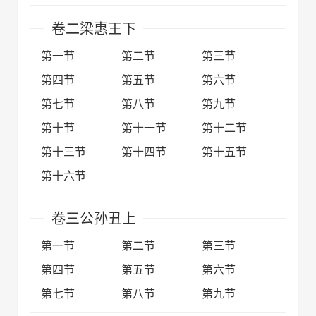
卷二梁惠王下
第一节
第二节
第三节
第四节
第五节
第六节
第七节
第八节
第九节
第十节
第十一节
第十二节
第十三节
第十四节
第十五节
第十六节
卷三公孙丑上
第一节
第二节
第三节
第四节
第五节
第六节
第七节
第八节
第九节