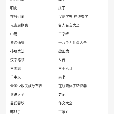
明史
庄子
在线组词
汉语字典-在线查字
元素周期表
名人名言大全
中庸
三字经
资治通鉴
十万个为什么大全
孙膑兵法
战国策
汉字笔顺
左传
三国志
三十六计
千字文
尚书
全国少数民族分布表
在线繁体字转换器
谜语大全
史记
吕氏春秋
作文大全
韩非子
百家姓