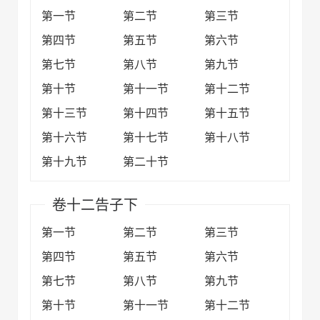
第一节
第二节
第三节
第四节
第五节
第六节
第七节
第八节
第九节
第十节
第十一节
第十二节
第十三节
第十四节
第十五节
第十六节
第十七节
第十八节
第十九节
第二十节
卷十二告子下
第一节
第二节
第三节
第四节
第五节
第六节
第七节
第八节
第九节
第十节
第十一节
第十二节