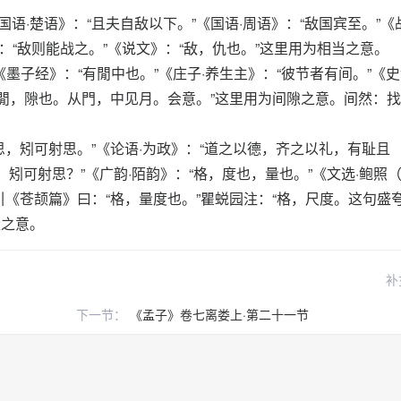
《国语·楚语》：“且夫自敌以下。”《国语·周语》：“敌国宾至。”《
》：“敌则能战之。”《说文》：“敌，仇也。”这里用为相当之意。
《墨子经》：“有閒中也。”《庄子·养生主》：“彼节者有间。”《史
“閒，隙也。从門，中见月。会意。”这里用为间隙之意。间然：
度思，矧可射思。”《论语·为政》：“道之以德，齐之以礼，有耻且
，矧可射思？”《广韵·陌韵》：“格，度也，量也。”《文选·鲍照
引《苍颉篇》曰：“格，量度也。”瞿蜕园注：“格，尺度。这句盛
量之意。
补
下一节：
《孟子》卷七离娄上·第二十一节