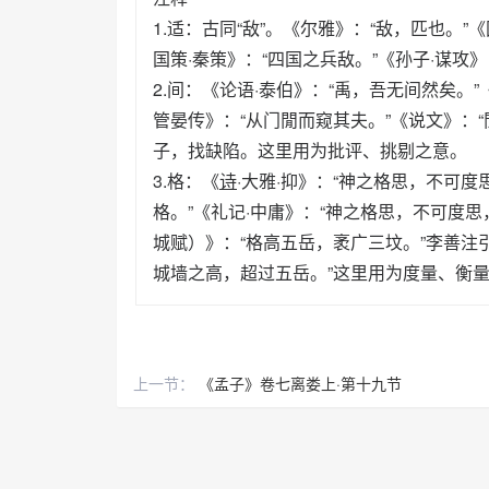
1.适：古同“敌”。《尔雅》：“敌，匹也。”
国策·秦策》：“四国之兵敌。”《孙子·谋攻
2.间：《论语·泰伯》：“禹，吾无间然矣。”
管晏传》：“从门閒而窥其夫。”《说文》：
子，找缺陷。这里用为批评、挑剔之意。
3.格：《
诗
·大雅·抑》：“神之格思，不可
格。”《礼记·中庸》：“神之格思，不可度思
城赋）》：“格高五岳，袤广三坟。”李善注
城墙之高，超过五岳。”这里用为度量、衡
上一节：
《孟子》卷七离娄上·第十九节