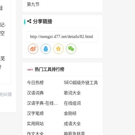
第九节
战
分享链接
记·
找空
（芜
夸
热门工具排行榜
今日热榜
SEO超级外链工具
汉语词典
歌词大全
充纠错
汉语字典-在线查字
在线组词
汉字笔顺
金刚经
实用网站
成语大全
作文大全
脑筋急转弯