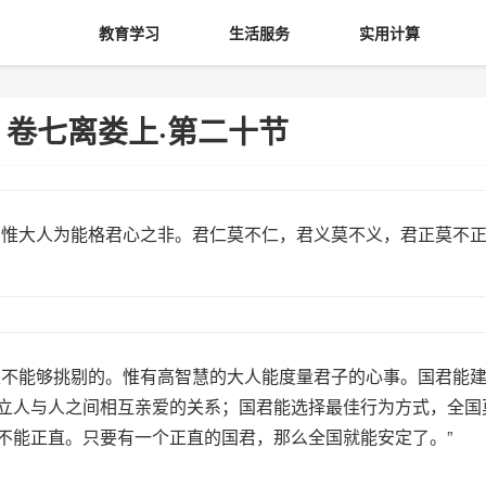
教育学习
生活服务
实用计算
》卷七离娄上·第二十节
惟大人为能格君心之非。君仁莫不仁，君义莫不义，君正莫不
不能够挑剔的。惟有高智慧的大人能度量君子的心事。国君能
立人与人之间相互亲爱的关系；国君能选择最佳行为方式，全国
不能正直。只要有一个正直的国君，那么全国就能安定了。”