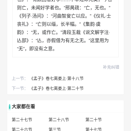
则亡，未闻好学者也。”邢昺疏：“亡，无也。”
《列子·汤问》：“河曲智叟亡以应。”《仪礼·士
丧礼》：“亡则以缁，长半幅。”《集韵·虞
韵》：“无，或作亡。”清段玉裁《说文解字注·
亾部》：“亾，亦假借为有无之无。”这里用为
“无”，即没有之意。
补充纠错
上一节：
《孟子》卷七离娄上·第十八节
下一节：
《孟子》卷七离娄上·第二十节
大家都在看
第二十七节
第二十八节
第二十节
第二十六节
第三节
第十七节