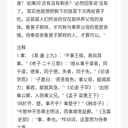
谁？’如果问‘还有没有剩余？’必然回答说‘没有
了。’其实他是想把剩下的饭菜下次再给曾子
吃。这就是人们所说的仅仅是供养父母的身
体。象曾子那样，才可称为奉养父母的意愿亲
情。侍奉双亲象曾子那样的人，才算可以。”
注释
1.事：《易·蛊·上九》：“不事王侯，高尚其
事。”《老子·二十三章》：“故从事于道者，同
于道；德者，同于德；失者，同于失。”《论语·
学而》：“子夏曰：‘贤贤易色；事父母，能竭其
力；事君，能致其身。’”《论语·子罕》：“出则
事公卿，入则事父兄。”《孟子·梁惠王下》：
“间於齐、楚，事齐乎？事楚乎？”《韩非子》：
“今管仲不务尊主明法，而事增宠益爵。”《玉篇
·史部》：“事，奉也。”作动词，这里用为侍奉
之意。