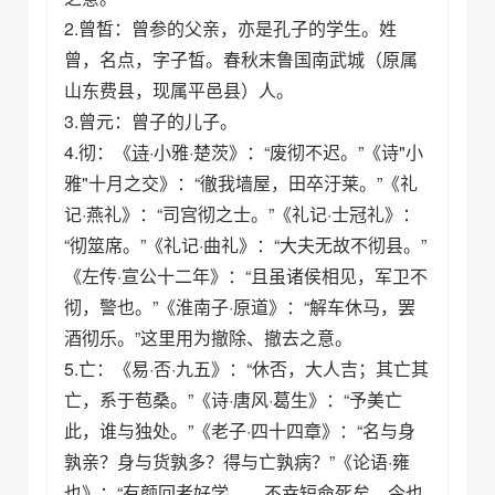
2.曾皙：曾参的父亲，亦是孔子的学生。姓
曾，名点，字子皙。春秋末鲁国南武城（原属
山东费县，现属平邑县）人。
3.曾元：曾子的儿子。
4.彻：《
诗
·小雅·楚茨》：“废彻不迟。”《诗"小
雅"十月之交》：“徹我墙屋，田卒汙莱。”《礼
记·燕礼》：“司宫彻之士。”《礼记·士冠礼》：
“彻筮席。”《礼记·曲礼》：“大夫无故不彻县。”
《左传·宣公十二年》：“且虽诸侯相见，军卫不
彻，警也。”《淮南子·原道》：“解车休马，罢
酒彻乐。”这里用为撤除、撤去之意。
5.亡：《易·否·九五》：“休否，大人吉；其亡其
亡，系于苞桑。”《诗·唐风·葛生》：“予美亡
此，谁与独处。”《老子·四十四章》：“名与身
孰亲？身与货孰多？得与亡孰病？”《论语·雍
也》：“有颜回者好学……不幸短命死矣，今也