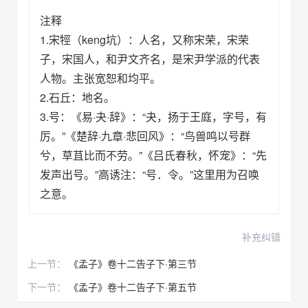
注释
1.宋牼（keng坑）：人名，又称宋荣，宋荣
子，宋国人，和尹文齐名，是宋尹学派的代表
人物。主张宽恕和均平。
2.石丘：地名。
3.号：《易·夬·辞》：“夬，扬于王庭，字号，有
厉。”《楚辞·九章·悲回风》：“鸟兽鸣以号群
兮，草苴比而不劳。”《吕氏春秋，怀宠》：“先
发声出号。”高诱注：“号．令。”这里用为召唤
之意。
补充纠错
上一节：
《孟子》卷十二告子下·第三节
下一节：
《孟子》卷十二告子下·第五节