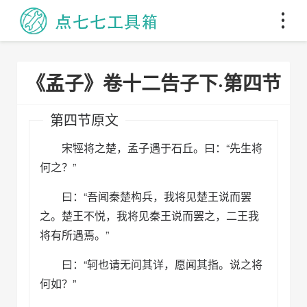
《孟子》卷十二告子下·第四节
第四节原文
宋牼将之楚，孟子遇于石丘。曰：“先生将
何之？”
曰：“吾闻秦楚构兵，我将见楚王说而罢
之。楚王不悦，我将见秦王说而罢之，二王我
将有所遇焉。”
曰：“轲也请无问其详，愿闻其指。说之将
何如？”