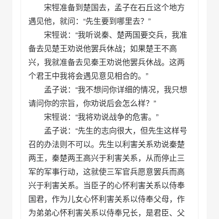
宋牼准备到楚国去，孟子在石丘这个地方
遇见他，就问：“先生要到哪里去？”
宋牼说：“我听说秦、楚两国要交兵，我准
备去见楚王劝说他罢兵休战；如果楚王不高
兴，我就准备去见秦王劝说他罢兵休战。这两
个君王中我将会遇见意见相合的。”
孟子说：“我不想问你详细的情况，我只想
请问你的宗旨，你劝说后会怎么样？”
宋牼说：“我将劝说战争的危害。”
孟子说：“先生的志向很大，但先生这样号
召的办法则不可以。先生以利害关系劝说秦楚
两王，秦楚两王高兴于利害关系，从而停止三
军的军事行动，这就使三军官兵愿意罢兵而高
兴于利害关系。当臣子的心怀利害关系以侍奉
国君，作为儿女心怀利害关系以侍奉父母，作
为弟弟心怀利害关系以侍奉兄长，是君臣、父