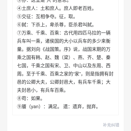
④土庶人：土和庶人。庶人即老百姓。
⑤交征：互相争夺。征，取。
⑥弑：下杀上，卑杀尊，臣杀君叫弑。
⑦万乘、千乘、百乘：古代用四匹马拉的一辆
兵车叫一乘，诸侯国的大小以兵车的多少来衡
量。据刘向《战国策。序》说，战国末期的万
乘之国有韩、赵、魏（梁）、燕、齐、楚、秦
七国，千乘之国有宋、卫、中山以及东周、西
周。至于千乘、百乘之家的“家”，则是指拥有封
邑的公卿大夫，公卿封邑大，有兵车千乘；大
夫封邑小，有兵车百乘。
⑧苟：如果。
⑨餍（yan）：满足。 遗：遗弃，抛弃。
补充纠错