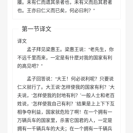
餍。未有仁而遗其亲者也，未有义而后其君者
也。王亦曰仁义而已矣，何必曰利？”
第一节译文
译文
孟子拜见梁惠王。梁惠王说：“老先生，你
不远千里而来，一定是有什麽对我的国家有利
的高见吧？”
孟子回答说：“大王！何必说利呢？只要说
仁义就行了。大王说‘怎样使我的国家有利？’大
夫说，‘怎样使我的封地有利？’一般人士和老百
姓说，‘怎样使我自己有利？’结果是上上下下互
相争夺利益，国家就危险了啊！在一个拥有一
万辆兵车的国家里，杀害它国君的人，一定是
拥有一千辆兵车的大夫；在一个拥有一千辆兵