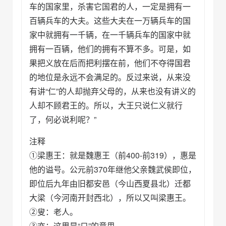
车的国家里，杀害它国君的人，一定是拥有一
百辆兵车的大夫。这些大夫在一万辆兵车的国
家中就拥有一千辆，在一千辆兵车的国家中就
拥有一百辆，他们的拥有不算不多。可是，如
果把义放在后而把利摆在前，他们不夺得国君
的地位是永远不会满足的。反过来说，从来没
有讲“仁”的人却抛弃父母的，从来也没有讲义的
人却不顾君王的。所以，大王只说仁义就行
了，何必说利呢？”
注释
①梁惠王：就是魏惠王（前400-前319），惠是
他的谥号。公元前370年继他父亲魏武侯即位，
即位后九年由旧都安邑（今山西夏县北）迁都
大梁（今河南开封西北），所以又叫梁惠王。
②叟：老人。
③亦：这里是“只”的意思。