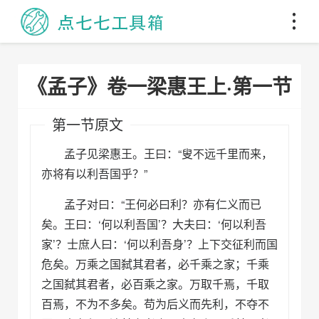
《孟子》卷一梁惠王上·第一节
第一节原文
孟子见梁惠王。王曰：“叟不远千里而来，
亦将有以利吾国乎？”
孟子对曰：“王何必曰利？亦有仁义而已
矣。王曰：‘何以利吾国’？大夫曰：‘何以利吾
家’？士庶人曰：‘何以利吾身’？上下交征利而国
危矣。万乘之国弑其君者，必千乘之家；千乘
之国弑其君者，必百乘之家。万取千焉，千取
百焉，不为不多矣。苟为后义而先利，不夺不