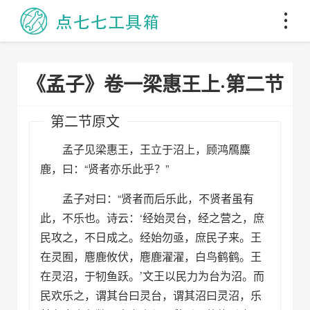
《孟子》卷一梁惠王上·第二节
第二节原文
孟子见梁惠王，王立于沼上，顾鸿鴈麋
鹿，曰：“贤者亦乐此乎？”
孟子对曰：“贤者而后乐此，不贤者虽有
此，不乐也。诗云：‘经始灵台，经之营之，庶
民攻之，不日成之。经始勿亟，庶民子来。王
在灵囿，麀鹿攸伏，麀鹿濯濯，白鸟鹤鹤。王
在灵沼，于牣鱼跃。’文王以民力为台为沼。而
民欢乐之，谓其台曰灵台，谓其沼曰灵沼，乐