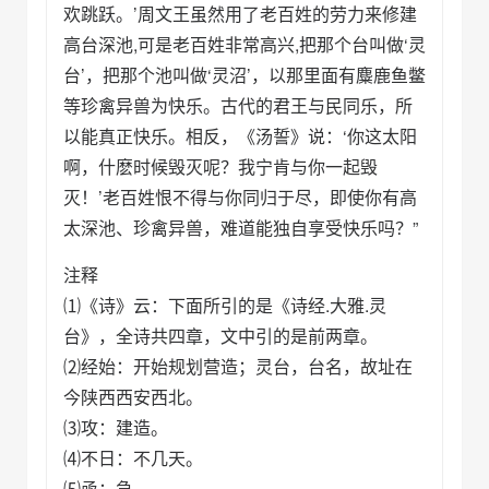
欢跳跃。’周文王虽然用了老百姓的劳力来修建
高台深池,可是老百姓非常高兴,把那个台叫做‘灵
台’，把那个池叫做‘灵沼’，以那里面有麋鹿鱼鳖
等珍禽异兽为快乐。古代的君王与民同乐，所
以能真正快乐。相反，《汤誓》说：‘你这太阳
啊，什麽时候毁灭呢？我宁肯与你一起毁
灭！’老百姓恨不得与你同归于尽，即使你有高
太深池、珍禽异兽，难道能独自享受快乐吗？”
注释
⑴《诗》云：下面所引的是《诗经.大雅.灵
台》，全诗共四章，文中引的是前两章。
⑵经始：开始规划营造；灵台，台名，故址在
今陕西西安西北。
⑶攻：建造。
⑷不日：不几天。
⑸亟：急