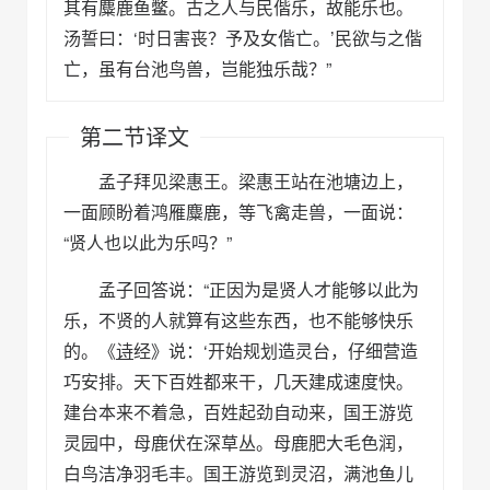
其有麋鹿鱼鳖。古之人与民偕乐，故能乐也。
汤誓曰：‘时日害丧？予及女偕亡。’民欲与之偕
亡，虽有台池鸟兽，岂能独乐哉？”
第二节译文
孟子拜见梁惠王。梁惠王站在池塘边上，
一面顾盼着鸿雁麋鹿，等飞禽走兽，一面说：
“贤人也以此为乐吗？”
孟子回答说：“正因为是贤人才能够以此为
乐，不贤的人就算有这些东西，也不能够快乐
的。《
诗
经》说：‘开始规划造灵台，仔细营造
巧安排。天下百姓都来干，几天建成速度快。
建台本来不着急，百姓起劲自动来，国王游览
灵园中，母鹿伏在深草丛。母鹿肥大毛色润，
白鸟洁净羽毛丰。国王游览到灵沼，满池鱼儿