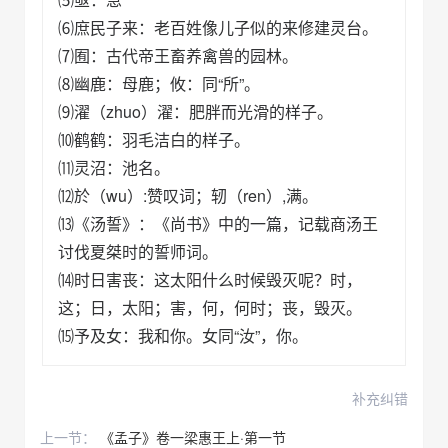
⑹庶民子来：老百姓像儿子似的来修建灵台。
⑺囿：古代帝王畜养禽兽的园林。
⑻幽鹿：母鹿；攸：同“所”。
⑼濯（zhuo）濯：肥胖而光滑的样子。
⑽鹤鹤：羽毛洁白的样子。
⑾灵沼：池名。
⑿於（wu）:赞叹词；轫（ren）,满。
⒀《汤誓》：《尚书》中的一篇，记载商汤王
讨伐夏桀时的誓师词。
⒁时日害丧：这太阳什么时候毁灭呢？时，
这；日，太阳；害，何，何时；丧，毁灭。
⒂予及女：我和你。女同“汝”，你。
补充纠错
上一节：
《孟子》卷一梁惠王上·第一节