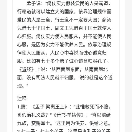
孟子说：“倚仗实力假装爱民的人是霸道，
行霸道就可以建立大的国家。依靠治理规律而
爱民的人是王道，行王道不一定要大国；商汤
凭借七十里国土，周文王凭借百里国土就使人
心归服。倚仗实力使人民服从，并不能使人民
心服，是因为实力不能供养人民。依靠治理规
律使人民服从，人民心中喜悦而诚心诚意归
服。比如有七十多个弟子诚心诚意归服孔子。
《
诗
经》上说：‘从西面到东面，从南面到北
面，没有司法人民就不归服。’说的就是这个道
理。”
注释
1.赡：《孟子·梁惠王上》：“此惟救死而不赡，
奚暇治礼义哉？”《晋书·羊祜传》：“皆以赡给
九族，赏赐军士。”这里用为供养、供给之意。
2.七十子：七十个弟子，这里是说孔子的弟子