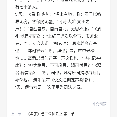
有七十多人。
3.思：《易·临·象》：“泽上有地，临；君子以教
思无穷，容保民无疆。”《诗·大雅·文王之
声》：“自西自东，自南自北，无思不服。”《周
礼·地官·司市》：“上旌于思次以令市，市师涖
焉，而听大治大讼。”郑玄注：“思次若今市亭
也……郑司农云：思，辞也；次，市中候楼
也……玄谓思当为司字，声之误也。”《礼记·中
庸》：“神之格思，不可度思，矧可射思？”《释
名·释言语》：“思，司也。凡有所司捕必静思忖
亦然也。”清朱骏声《说文通训定声·颐部》：
“思，假借为司。”这里用为司法之意。
补充纠错
上一节：
《孟子》卷三公孙丑上·第二节