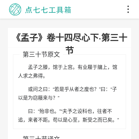
《孟子》卷十四尽心下·第三十
节
第三十节原文
孟子之滕，馆于上宫。有业屦于牖上，馆
人求之弗得。
或问之曰：“若是乎从者之廋也？”曰：“子
以是为窃屦来与？”
曰：“殆非也。”“夫予之设科也，往者不
追，来者不距。苟以是心至，斯受之而已矣。”
第三十节译文