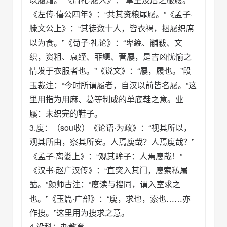
《左传·僖公四年》：“共其资粮屝屦。”《孟子·
滕文公上》：“其徒数十人，皆衣褐，捆屦织席
以为食。”《荀子·礼论》：“卑絻、黼黻、文
织，资粗、衰绖、菲繐、菅屦，是吉凶忧愉之
情发于衣服者也。”《说文》：“屦，履也。”段
玉裁注：“今时所谓履者，自汉以前皆名屦。”这
里用指为用麻、葛等制成的单底鞋之意。业
屦：未织完的鞋子。
3.廋：（sou收）《论语·为政》：“视其所以，
观其所由，察其所安。人焉廋哉？人焉廋哉？”
《孟子·离娄上》：“观其眸子：人焉廋哉！”
《汉书·赵广汉传》：“直突入其门，廋索私屠
酤。”颜师古注：“廋读与搜同，谓入室求之
也。”《玉篇·广部》：“廋，求也，索也……亦
作搜。”这里用为搜求之意。
4.设科：办教育。