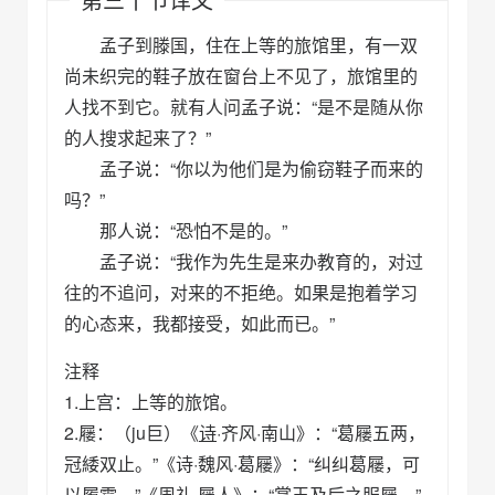
孟子到滕国，住在上等的旅馆里，有一双
尚未织完的鞋子放在窗台上不见了，旅馆里的
人找不到它。就有人问孟子说：“是不是随从你
的人搜求起来了？”
孟子说：“你以为他们是为偷窃鞋子而来的
吗？”
那人说：“恐怕不是的。”
孟子说：“我作为先生是来办教育的，对过
往的不追问，对来的不拒绝。如果是抱着学习
的心态来，我都接受，如此而已。”
注释
1.上宫：上等的旅馆。
2.屦：（ju巨）《
诗
·齐风·南山》：“葛屦五两，
冠緌双止。”《诗·魏风·葛屦》：“纠纠葛屦，可
以履霜。”《周礼·屦人》：“掌王及后之服屦。”