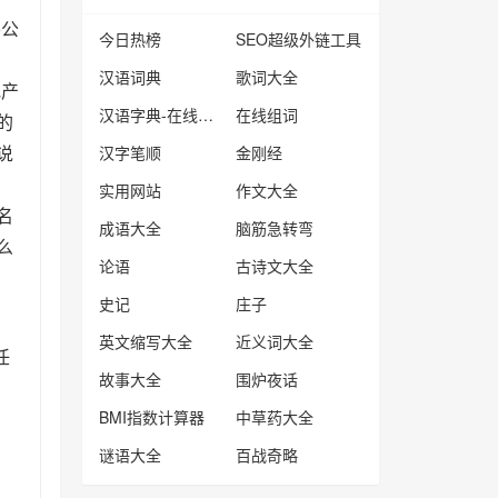
穆公
今日热榜
SEO超级外链工具
汉语词典
歌词大全
地产
汉语字典-在线查字
在线组词
的
说
汉字笔顺
金刚经
实用网站
作文大全
名
成语大全
脑筋急转弯
么
论语
古诗文大全
史记
庄子
英文缩写大全
近义词大全
任
故事大全
围炉夜话
BMI指数计算器
中草药大全
谜语大全
百战奇略