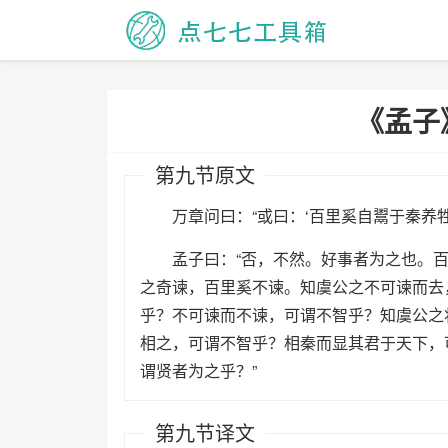
《孟子
第九节原文
万章问曰：“或曰：‘百里奚自鬻于秦养牲
孟子曰：“否，不然。好事者为之也。百
之奇谏，百里奚不谏。知虞公之不可谏而去
乎？不可谏而不谏，可谓不智乎？知虞公之
相之，可谓不智乎？相秦而显其君于天下，
谓贤者为之乎？”
第九节译文