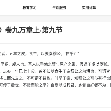
教育学习
生活服务
实用计算
》卷九万章上·第九节
者，五羊之皮，食牛，以要秦穆公。’信乎？”
里奚，虞人也。晋人以垂棘之璧与屈产之乘，假道于虞以伐虢
，之秦，年已七十矣，曾不知以食牛干秦穆公之为污也，可谓智
将亡而先去之，不可谓不智也。时举于秦，知穆公之可与有行也
可传于后世，不贤而能之乎？自鬻以成其君，乡党自好者不为，