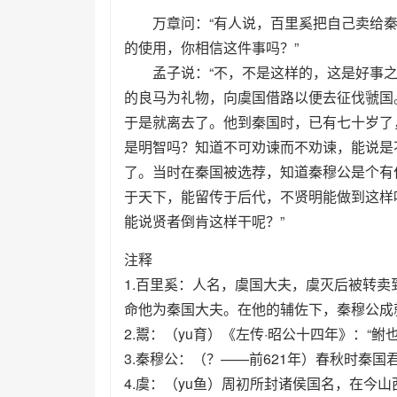
万章问：“有人说，百里奚把自己卖给秦
的使用，你相信这件事吗？”
孟子说：“不，不是这样的，这是好事之
的良马为礼物，向虞国借路以便去征伐虢国
于是就离去了。他到秦国时，已有七十岁了
是明智吗？知道不可劝谏而不劝谏，能说是
了。当时在秦国被选荐，知道秦穆公是个有
于天下，能留传于后代，不贤明能做到这样
能说贤者倒肯这样干呢？”
注释
1.百里奚：人名，虞国大夫，虞灭后被转
命他为秦国大夫。在他的辅佐下，秦穆公成
2.鬻：（yu育）《左传·昭公十四年》：“
3.秦穆公：（？——前621年）春秋时秦国
4.虞：（yu鱼）周初所封诸侯国名，在今