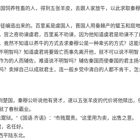
国饲养牲畜的人，得到五张羊皮，去跟人家放牛，以此求取秦
徒编造出来的。百里奚是虞国人，晋国人用垂棘产的璧玉和屈
。宫之奇劝谏虞君，百里奚不劝谏，因为他知道虞君是劝谏不了
，竟然不知道以养牛的方式去求秦穆公是一种卑劣的方式？这能
不明智吗？知道虞君将要毁亡而事先离开他，就不可以说不明智
作为的人而辅佐，难道说不明智吗？辅佐秦国而使秦国的君主扬
吗？卖掉自己以成就君主，连一般乡党中清白的人都不肯干，怎
卖到楚国，秦穆公听说他有贤才，遂以五张羊皮的代价将他赎出，
就了春秋霸业。
鲋也鬻狱。”《国语·齐语》：“市贱鬻贵。”这里用为卖，出售之意。
君，名任好。
山西平陆东北。