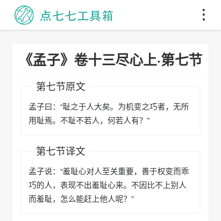
《孟子》卷十三尽心上·第七节
第七节原文
孟子曰：“耻之于人大矣。为机变之巧者，无所
用耻焉。不耻不若人，何若人有？”
第七节译文
孟子说：“羞耻心对人至关重要，善于权变而乖
巧的人，表现不出羞耻心来。不因比不上别人
而羞耻，怎么能赶上他人呢？”