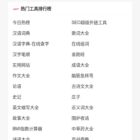
热门工具排行榜
今日热榜
SEO超级外链工具
汉语词典
歌词大全
汉语字典-在线查字
在线组词
汉字笔顺
金刚经
实用网站
成语大全
作文大全
脑筋急转弯
论语
古诗文大全
史记
庄子
英文缩写大全
近义词大全
故事大全
围炉夜话
BMI指数计算器
中草药大全
谜语大全
百战奇略