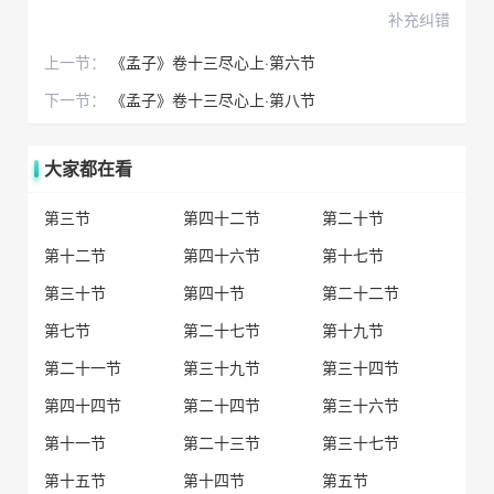
补充纠错
上一节：
《孟子》卷十三尽心上·第六节
下一节：
《孟子》卷十三尽心上·第八节
大家都在看
第三节
第四十二节
第二十节
第十二节
第四十六节
第十七节
第三十节
第四十节
第二十二节
第七节
第二十七节
第十九节
第二十一节
第三十九节
第三十四节
第四十四节
第二十四节
第三十六节
第十一节
第二十三节
第三十七节
第十五节
第十四节
第五节